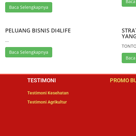
Baca
Baca Selengkapnya
PELUANG BISNIS DI4LIFE
STRA
YANG
...
TONTON
Baca Selengkapnya
Baca
TESTIMONI
PROMO BU
Testimoni Kesehatan
Testimoni Agrikultur