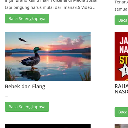
Ingin Brand kamu makin dikenal di Media Sosial,
Tenang
tapi bingung harus mulai dari mana?Di Video ...
semua!D
Baca Selengkapnya
Baca
RAHA
Bebek dan Elang
NASI
...
...
Baca Selengkapnya
Baca