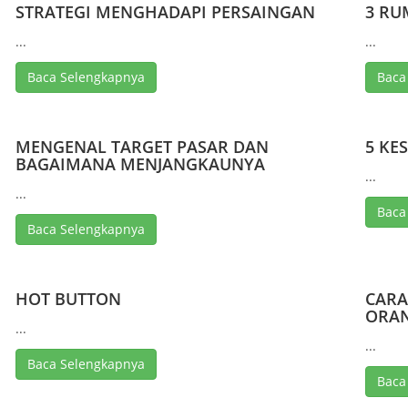
STRATEGI MENGHADAPI PERSAINGAN
3 RU
...
...
Baca Selengkapnya
Baca
MENGENAL TARGET PASAR DAN
5 KE
BAGAIMANA MENJANGKAUNYA
...
...
Baca
Baca Selengkapnya
HOT BUTTON
CARA
ORAN
...
...
Baca Selengkapnya
Baca