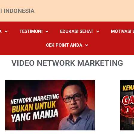
I INDONESIA
K
TESTIMONI
EDUKASI SEHAT
MOTIVASI 
CEK POINT ANDA
VIDEO
NETWORK MARKETING