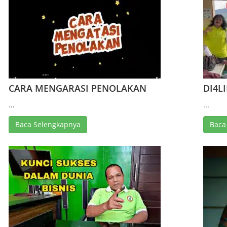
CARA MENGARASI PENOLAKAN
DI4L
...
...
Baca Selengkapnya
Baca