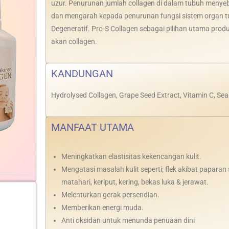
uzur. Penurunan jumlah collagen di dalam tubuh menye
dan mengarah kepada penurunan fungsi sistem organ t
Degeneratif. Pro-S Collagen sebagai pilihan utama pro
akan collagen.
KANDUNGAN
Hydrolysed Collagen, Grape Seed Extract, Vitamin C, S
MANFAAT UTAMA
Meningkatkan elastisitas kekencangan kulit.
Mengatasi masalah kulit seperti; flek akibat paparan 
matahari, keriput, kering, bekas luka & jerawat.
Melenturkan gerak persendian.
Memberikan energi muda.
Anti oksidan untuk menunda penuaan dini