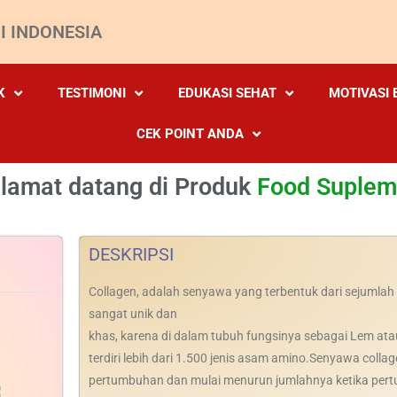
I INDONESIA
K
TESTIMONI
EDUKASI SEHAT
MOTIVASI 
CEK POINT ANDA
lamat datang di Produk
Food Suple
DESKRIPSI
Collagen, adalah senyawa yang terbentuk dari sejumla
sangat unik dan
khas, karena di dalam tubuh fungsinya sebagai Lem atau
terdiri lebih dari 1.500 jenis asam amino.Senyawa col
pertumbuhan dan mulai menurun jumlahnya ketika pert