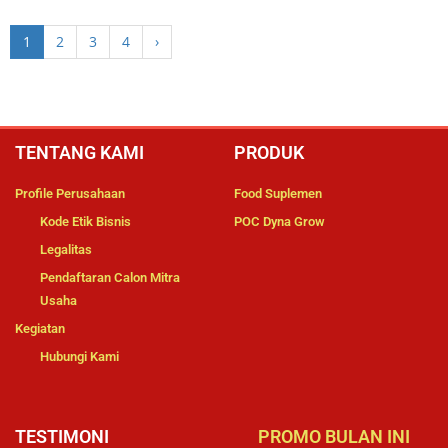
1
2
3
4
›
TENTANG KAMI
PRODUK
Profile Perusahaan
Food Suplemen
Kode Etik Bisnis
POC Dyna Grow
Legalitas
Pendaftaran Calon Mitra
Usaha
Kegiatan
Hubungi Kami
TESTIMONI
PROMO BULAN INI