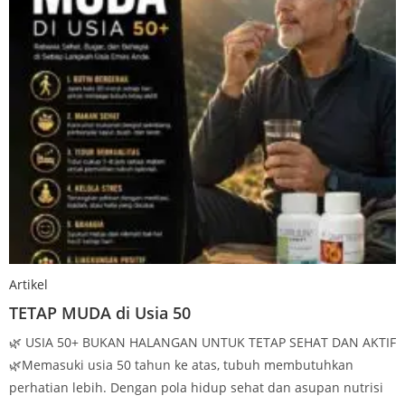
Artikel
TETAP MUDA di Usia 50
🌿 USIA 50+ BUKAN HALANGAN UNTUK TETAP SEHAT DAN AKTIF
🌿Memasuki usia 50 tahun ke atas, tubuh membutuhkan
perhatian lebih. Dengan pola hidup sehat dan asupan nutrisi