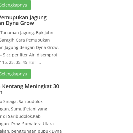
Selengkapnya
Pemupukan Jagung
an Dyna Grow
 Tanaman Jagung, Bpk John
 Saragih Cara Pemupukan
n Jagung dengan Dyna Grow.
- 5 cc per liter Air, disemprot
15, 25, 35, 45 HST ...
Selengkapnya
 Kentang Meningkat 30
n
 Sinaga, Saribudolok,
ngun, SumutPetani yang
r di Saribudolok.Kab
gun. Prov. Sumatera Utara
akan, penggunaan pupuk Dyna