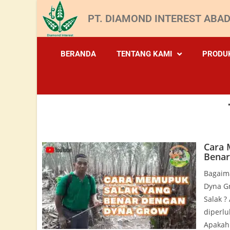
PT. DIAMOND INTEREST ABAD
BERANDA
TENTANG KAMI
PRODU
Cara 
Benar
Bagaima
Dyna G
Salak ?
diperl
Apakah