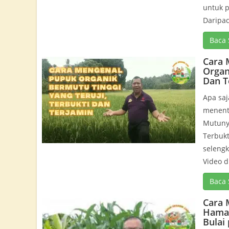
untuk 
Daripad
Baca 
Cara 
Organ
Dan T
Apa saj
menent
Mutunya
Terbukt
seleng
Video di
Baca 
Cara 
Hama 
Bulai