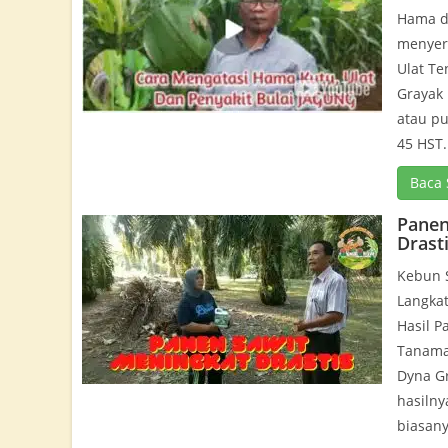
Hama da
menyer
Ulat Te
Grayak
atau p
45 HST.
Baca 
Panen
Drast
Kebun S
Langkat
Hasil P
Tanaman
Dyna Gr
hasilny
biasanya