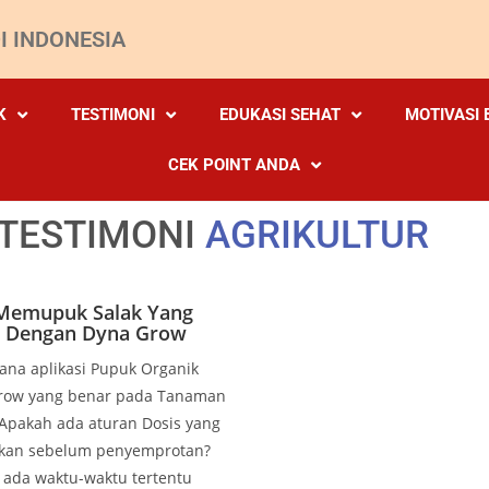
I INDONESIA
K
TESTIMONI
EDUKASI SEHAT
MOTIVASI 
CEK POINT ANDA
TESTIMONI
AGRIKULTUR
Memupuk Salak Yang
 Dengan Dyna Grow
na aplikasi Pupuk Organik
row yang benar pada Tanaman
 Apakah ada aturan Dosis yang
ukan sebelum penyemprotan?
 ada waktu-waktu tertentu