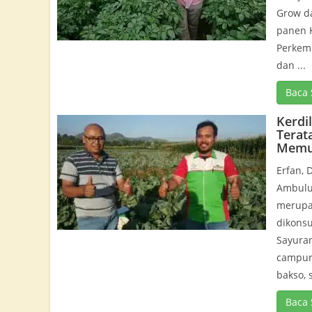
Grow d
panen 
Perkem
dan ...
Baca 
Kerdi
Terat
Memu
Erfan, 
Ambulu
merupa
dikonsu
Sayuran
campur
bakso, 
Baca 