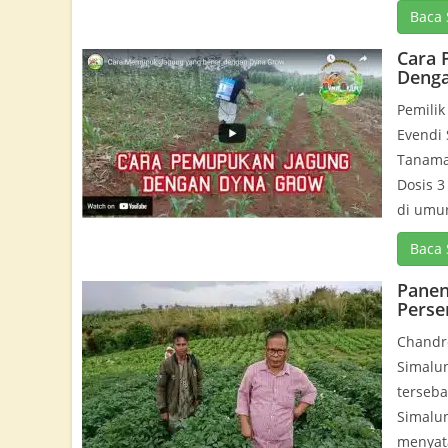
Baca 
Cara 
Deng
Pemilik
Evendi
Tanama
Dosis 3 
di umur 
Baca 
Panen
Perse
Chandro
Simalu
terseba
Simalun
menyat