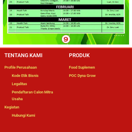
TENTANG KAMI
PRODUK
Profile Perusahaan
Food Suplemen
Kode Etik Bisnis
POC Dyna Grow
Legalitas
Pendaftaran Calon Mitra
Usaha
Kegiatan
Hubungi Kami