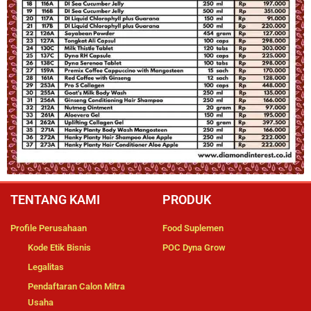
TENTANG KAMI
PRODUK
Profile Perusahaan
Food Suplemen
Kode Etik Bisnis
POC Dyna Grow
Legalitas
Pendaftaran Calon Mitra
Usaha