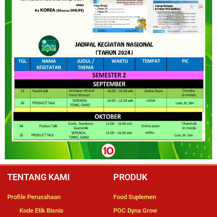
TENTANG KAMI
PRODUK
Profile Perusahaan
Food Suplemen
Kode Etik Bisnis
POC Dyna Grow