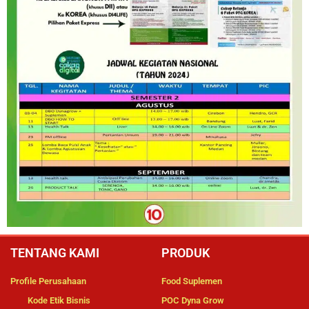
TENTANG KAMI
PRODUK
Profile Perusahaan
Food Suplemen
Kode Etik Bisnis
POC Dyna Grow