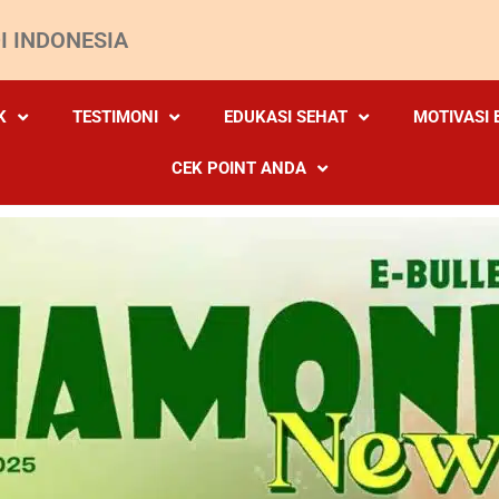
I INDONESIA
K
TESTIMONI
EDUKASI SEHAT
MOTIVASI 
CEK POINT ANDA