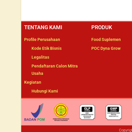
TENTANG KAMI
PRODUK
Profile Perusahaan
Food Suplemen
Kode Etik Bisnis
POC Dyna Grow
Legalitas
Pendaftaran Calon Mitra
Usaha
Kegiatan
Hubungi Kami
Copyrig