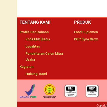
TENTANG KAMI
PRODUK
Profile Perusahaan
Food Suplemen
Kode Etik Bisnis
POC Dyna Grow
Legalitas
Pendaftaran Calon Mitra
Usaha
Kegiatan
Hubungi Kami
Copyrig