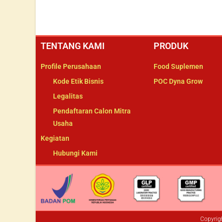
TENTANG KAMI
PRODUK
Profile Perusahaan
Food Suplemen
Kode Etik Bisnis
POC Dyna Grow
Legalitas
Pendaftaran Calon Mitra
Usaha
Kegiatan
Hubungi Kami
Copyrig