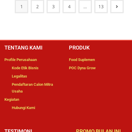
1
2
3
4
…
13
TENTANG KAMI
PRODUK
Profile Perusahaan
Food Suplemen
Kode Etik Bisnis
POC Dyna Grow
Legalitas
Pendaftaran Calon Mitra
Usaha
Kegiatan
Hubungi Kami
TESTIMONI
PROMO BULAN INI