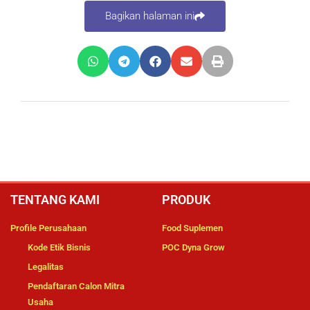
Bagikan halaman ini
TENTANG KAMI
PRODUK
Profile Perusahaan
Food Suplemen
Kode Etik Bisnis
POC Dyna Grow
Legalitas
Pendaftaran Calon Mitra
Usaha