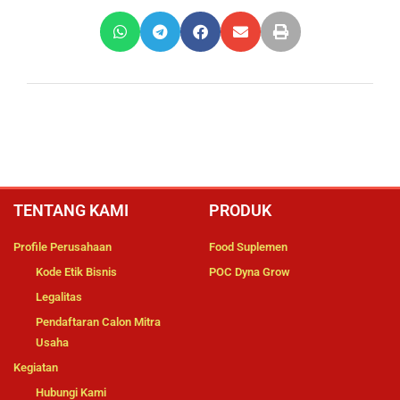
TENTANG KAMI
PRODUK
Profile Perusahaan
Food Suplemen
Kode Etik Bisnis
POC Dyna Grow
Legalitas
Pendaftaran Calon Mitra
Usaha
Kegiatan
Hubungi Kami