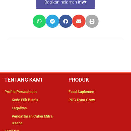
Bagikan halaman ini
TENTANG KAMI
PRODUK
Profile Perusahaan
Food Suplemen
Kode Etik Bisnis
POC Dyna Grow
Legalitas
Pendaftaran Calon Mitra
Usaha