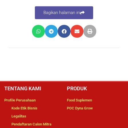
Bagikan halaman ini
TENTANG KAMI
PRODUK
Profile Perusahaan
Food Suplemen
Kode Etik Bisnis
POC Dyna Grow
Legalitas
Pendaftaran Calon Mitra