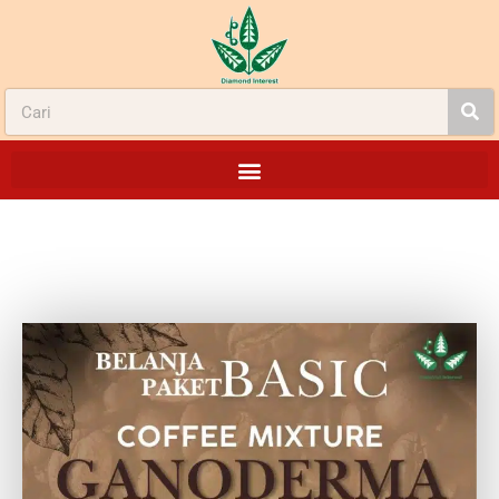
PELUANG BISNIS RAJA KOPI GANO