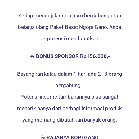
Setiap mengajak mitra baru bergabung atau
belanja ulang Paket Basic Ngopi Gano, Anda
berpotensi mendapatkan:
🔥
BONUS SPONSOR Rp156.000,-
Bayangkan kalau dalam 1 hari ada 2–3 orang
bergabung…
Potensi income tambahannya bisa sangat
menarik hanya dari berbagi informasi produk
yang memang dibutuhkan banyak orang.
☕
RAJANYA KOPI GANO