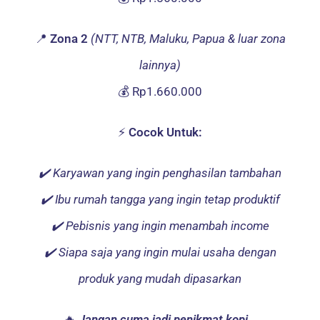
📍
Zona 2
(NTT, NTB, Maluku, Papua & luar zona
lainnya)
💰 Rp1.660.000
⚡
Cocok Untuk:
✔️ Karyawan yang ingin penghasilan tambahan
✔️ Ibu rumah tangga yang ingin tetap produktif
✔️ Pebisnis yang ingin menambah income
✔️ Siapa saja yang ingin mulai usaha dengan
produk yang mudah dipasarkan
🔥
Jangan cuma jadi penikmat kopi…