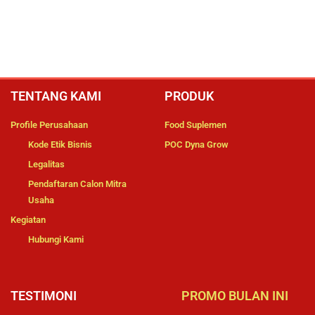
TENTANG KAMI
PRODUK
Profile Perusahaan
Food Suplemen
Kode Etik Bisnis
POC Dyna Grow
Legalitas
Pendaftaran Calon Mitra
Usaha
Kegiatan
Hubungi Kami
TESTIMONI
PROMO BULAN INI