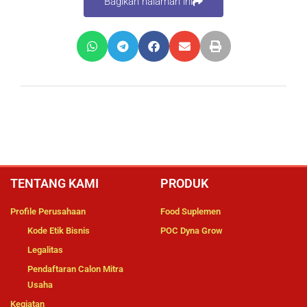
Bagikan halaman ini
TENTANG KAMI
PRODUK
Profile Perusahaan
Food Suplemen
Kode Etik Bisnis
POC Dyna Grow
Legalitas
Pendaftaran Calon Mitra
Usaha
Kegiatan