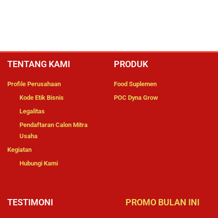
TENTANG KAMI
PRODUK
Profile Perusahaan
Food Suplemen
Kode Etik Bisnis
POC Dyna Grow
Legalitas
Pendaftaran Calon Mitra
Usaha
Kegiatan
Hubungi Kami
TESTIMONI
PROMO BULAN INI