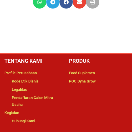
TENTANG KAMI
PRODUK
Profile Perusahaan
Food Suplemen
Kode Etik Bisnis
POC Dyna Grow
Legalitas
Pendaftaran Calon Mitra
Usaha
Kegiatan
Hubungi Kami