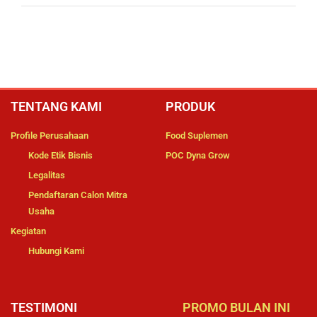
TENTANG KAMI
PRODUK
Profile Perusahaan
Food Suplemen
Kode Etik Bisnis
POC Dyna Grow
Legalitas
Pendaftaran Calon Mitra
Usaha
Kegiatan
Hubungi Kami
TESTIMONI
PROMO BULAN INI