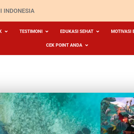
I INDONESIA
K
TESTIMONI
EDUKASI SEHAT
MOTIVASI 
CEK POINT ANDA
DFG PULAU PRAMUKA