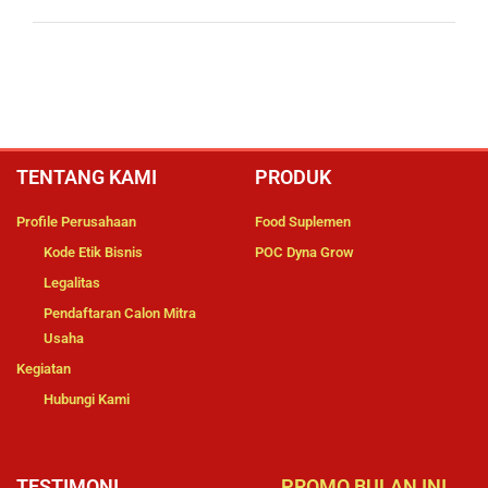
TENTANG KAMI
PRODUK
Profile Perusahaan
Food Suplemen
Kode Etik Bisnis
POC Dyna Grow
Legalitas
Pendaftaran Calon Mitra
Usaha
Kegiatan
Hubungi Kami
TESTIMONI
PROMO BULAN INI