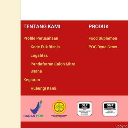
TENTANG KAMI
PRODUK
Profile Perusahaan
Food Suplemen
Kode Etik Bisnis
POC Dyna Grow
Legalitas
Pendaftaran Calon Mitra
Usaha
Kegiatan
Hubungi Kami
Copyrig